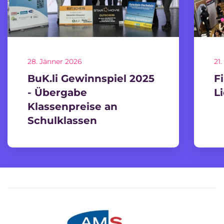
28. Jänner 2026
21
BuK.li Gewinnspiel 2025
F
- Übergabe
L
Klassenpreise an
Schulklassen